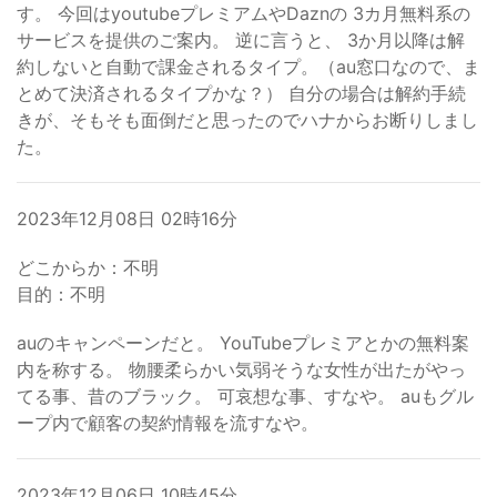
す。 今回はyoutubeプレミアムやDaznの 3カ月無料系の
サービスを提供のご案内。 逆に言うと、 3か月以降は解
約しないと自動で課金されるタイプ。（au窓口なので、ま
とめて決済されるタイプかな？） 自分の場合は解約手続
きが、そもそも面倒だと思ったのでハナからお断りしまし
た。
2023年12月08日 02時16分
どこからか：不明
目的：不明
auのキャンペーンだと。 YouTubeプレミアとかの無料案
内を称する。 物腰柔らかい気弱そうな女性が出たがやっ
てる事、昔のブラック。 可哀想な事、すなや。 auもグル
ープ内で顧客の契約情報を流すなや。
2023年12月06日 10時45分