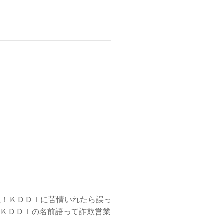
社！ＫＤＤＩに苦情いれたら誤っ
てＫＤＤＩの名前語って詐欺営業