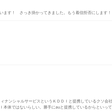
います！ さっき掛かってきました。もう着信拒否にします！
イフィナンシャルサービスというＫＤＤＩと提携しているクソ会
Ｉ本体ではないらしい。勝手にauと提携しているからといっ