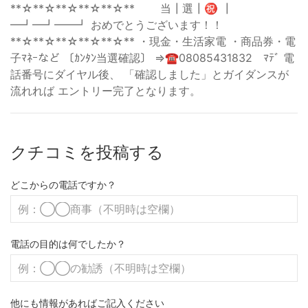
**☆**☆**☆**☆**☆** 当┃選┃㊗ ┃
━┛━┛━━┛ おめでとうございます！！
**☆**☆**☆**☆**☆** ・現金・生活家電 ・商品券・電
子ﾏﾈｰなど 〔ｶﾝﾀﾝ当選確認〕 ⇒☎08085431832 ﾏﾃﾞ 電
話番号にダイヤル後、 「確認しました」とガイダンスが
流れれば エントリー完了となります。
クチコミを投稿する
どこからの電話ですか？
電話の目的は何でしたか？
他にも情報があればご記入ください