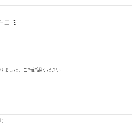
クチコミ
りました。ご*確*認ください