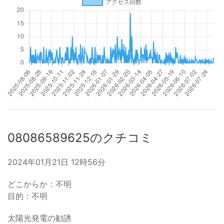
08086589625のクチコミ
2024年01月21日 12時56分
どこからか：不明
目的：不明
太陽光発電の勧誘