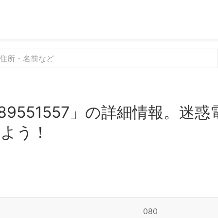
89551557」の詳細情報。迷
みよう！
080