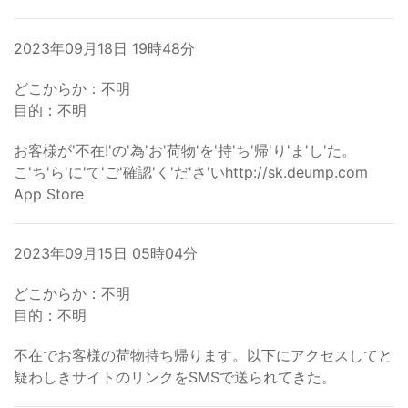
2023年09月18日 19時48分
どこからか：不明
目的：不明
お客様が'不在!'の'為'お'荷物'を'持'ち'帰'り'ま'し'た。
こ'ち'ら'に'て'ご'確認'く'だ'さ'いhttp://sk.deump.com
App Store
2023年09月15日 05時04分
どこからか：不明
目的：不明
不在でお客様の荷物持ち帰ります。以下にアクセスしてと
疑わしきサイトのリンクをSMSで送られてきた。