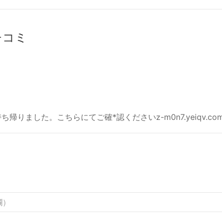
クチコミ
ました。こちらにてご確*認くださいz-m0n7.yeiqv.com?b