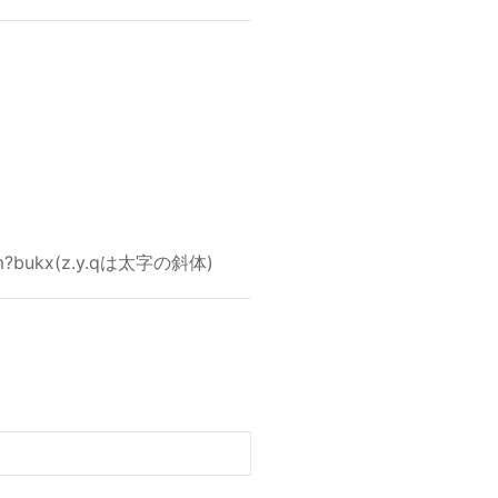
ukx(z.y.qは太字の斜体)