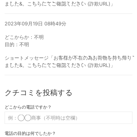
ま݉し݉た&。こ݉ち݉ら݉に݉て݉ご݉確݉認݉く݉だ݉さ݉い (詐欺URL)」
2023年09月19日 08時49分
どこからか：不明
目的：不明
ショートメッセージ「お݉客݉様݉が݉不݉在݉の݉為݉お݉荷݉物݉を݉持݉ち݉帰݉り݉
ま݉し݉た&。こ݉ち݉ら݉に݉て݉ご݉確݉認݉く݉だ݉さ݉い (詐欺URL)」
クチコミを投稿する
どこからの電話ですか？
電話の目的は何でしたか？